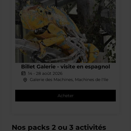
Billet
Galerie
Billet Galerie - visite en espagnol
-
14
-
28 août 2026
visite
Galerie des Machines, Machines de l'Ile
en
espagnol
Acheter
Nos packs 2 ou 3 activités