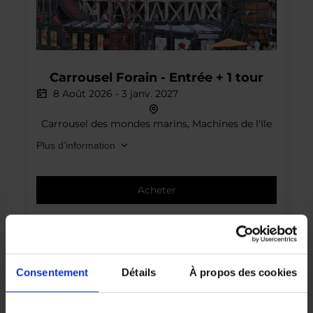
Offre spéciale
Carrousel
Carrousel Forain - Entrée + 1 tour
Forain
8 Août 2026
-
3 janv. 2027
-
Entrée
Carrousel des mondes marins, Machines de l'Ile
+
Plus d'information
1
tour
Acheter
Consentement
Détails
À propos des cookies