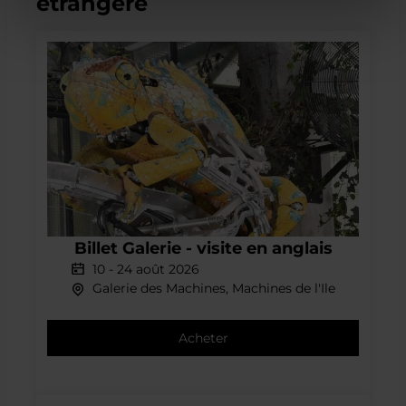
étrangère
Billet
Galerie
Billet Galerie - visite en anglais
-
10
-
24 août 2026
visite
Galerie des Machines, Machines de l'Ile
en
anglais
Acheter