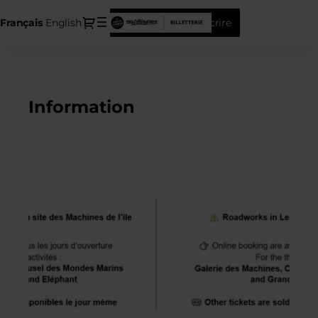
Dialogue
Langue
Français
English
Connexion
S'inscrire
courante
Les
Machines
de
Information
l'Ile
-
Ventes
de
billets
en
ligne