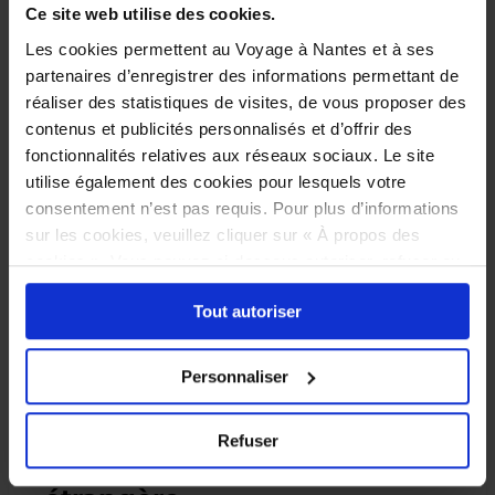
Ce site web utilise des cookies.
Les cookies permettent au Voyage à Nantes et à ses
partenaires d’enregistrer des informations permettant de
réaliser des statistiques de visites, de vous proposer des
contenus et publicités personnalisés et d’offrir des
Offre spéciale
fonctionnalités relatives aux réseaux sociaux. Le site
Carrousel
Carrousel - Visite Découverte
-
utilise également des cookies pour lesquels votre
1 Sept.
-
18 déc. 2026
Visite
consentement n’est pas requis. Pour plus d’informations
Découverte
sur les cookies, veuillez cliquer sur « À propos des
Carrousel des mondes marins, Machines de l'Ile
cookies ». Vous pouvez ci-dessous autoriser, refuser ou
Plus d'information
sélectionner les cookies selon les finalités via l'onglet
Tout autoriser
« Détails ». À tout moment, vous pouvez modifier votre
choix en cliquant sur le lien « Cookies » en bas des
Acheter
pages du site.
Personnaliser
Refuser
Visites Galerie en langue